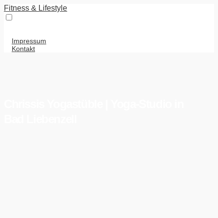
Fitness & Lifestyle
Impressum
Kontakt
Chrissis Yogastüble | Yoga-Studio in
Bad Liebenzell